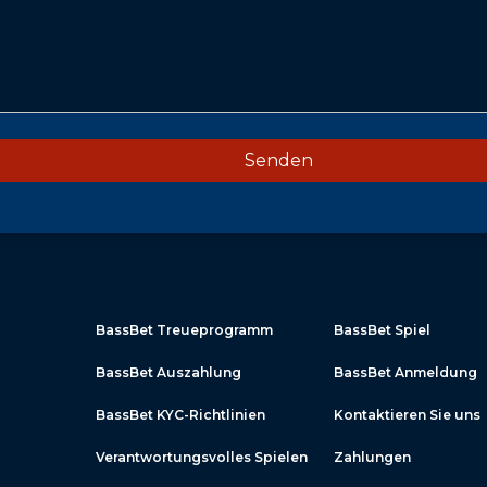
Senden
BassBet Treueprogramm
BassBet Spiel
BassBet Auszahlung
BassBet Anmeldung
g
BassBet KYC-Richtlinien
Kontaktieren Sie uns
Verantwortungsvolles Spielen
Zahlungen