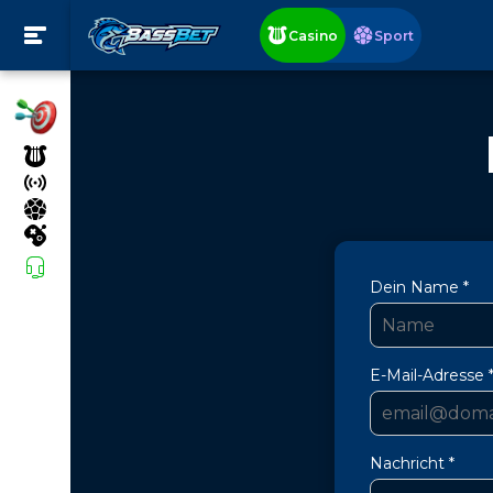
Casino
Sport
Dein Name *
E-Mail-Adresse 
Nachricht *